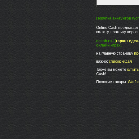
Покупка аккаунтов Worl
Online Cash предлагае
валюту, прокачку персо
ocash.ru - [
гарант сдел
онлайн играх.
на главную страницу
пр
важно:
список кидал
Также вы можете
купит
Cash!
Похожие товары:
Warfac