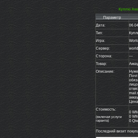
Куплю Акка
Параметр
Дата:
06.0
Тип:
Куплю
Игра:
World
Сервер:
world
Сторона:
---
Товар:
Акка
Описание:
Нужен
Почта
обяз
лицо
отвя
mail.
акка
Цена
Стоимость:
0 W
0 W
(включая услуги
гаранта)
0 Qiw
Последний визит покупа