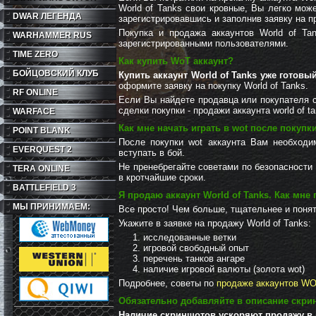
World of Tanks свои кровные, Вы легко мож
DWAR ЛЕГЕНДА
зарегистрировавшись и заполнив заявку на пр
Покупка и продажа аккаунтов World of Ta
WARHAMMER RUS
зарегистрированными пользователями.
TIME ZERO
Как купить WoT аккаунт?
БОЙЦОВСКИЙ КЛУБ
Купить аккаунт World of Tanks уже готовый
оформите заявку на покупку World of Tanks.
RF ONLINE
Если Вы найдете продавца или покупателя с
сделки покупки - продажи аккаунта world of ta
WARFACE
Как мне начать играть в wot после покупк
POINT BLANK
После покупки wot аккаунта Вам необходи
EVERQUEST 2
вступать в бой.
Не пренебрегайте советами по безопасности
TERA ONLINE
в кротчайшие сроки.
BATTLEFIELD 3
Я
продаю аккаунт World of Tanks
. Как мне
МЫ ПРИНИМАЕМ:
Все просто! Чем больше, тщательнее и понят
Укажите в заявке на продажу World of Tanks:
исследованные ветки
игровой свободный опыт
перечень танков ангаре
наличие игровой валюты (золота wot)
Подробнее, советы по
продаже аккаунтов W
Обязательно добавляйте в описание скри
Наличие скриншотов ускоряют продажу в 