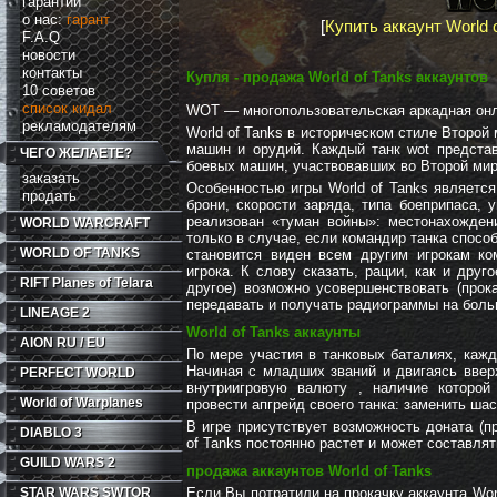
гарантии
о нас:
гарант
[
Купить аккаунт World 
F.A.Q
новости
контакты
Купля - продажа World of Tanks аккаунтов
10 советов
список кидал
WOT — многопользовательская аркадная онла
рекламодателям
World of Tanks в историческом стиле Второй
машин и орудий. Каждый танк wot предста
ЧЕГО ЖЕЛАЕТЕ?
боевых машин, участвовавших во Второй мир
заказать
Особенностью игры World of Tanks являетс
продать
брони, скорости заряда, типа боеприпаса, 
реализован «туман войны»: местонахожден
WORLD WARCRAFT
только в случае, если командир танка спос
WORLD OF TANKS
становится виден всем другим игрокам к
игрока. К слову сказать, рации, как и дру
RIFT
Planes of Telara
другое) возможно усовершенствовать (прок
передавать и получать радиограммы на боль
LINEAGE 2
World of Tanks аккаунты
AION RU / EU
По мере участия в танковых баталиях, каж
Начиная с младших званий и двигаясь вверх
PERFECT WORLD
внутриигровую валюту , наличие которой
World of Warplanes
провести апгрейд своего танка: заменить ша
В игре присутствует возможность доната (п
DIABLO 3
of Tanks постоянно растет и может составля
GUILD WARS 2
продажа аккаунтов World of Tanks
STAR WARS SWTOR
Если Вы потратили на прокачку аккаунта Wor