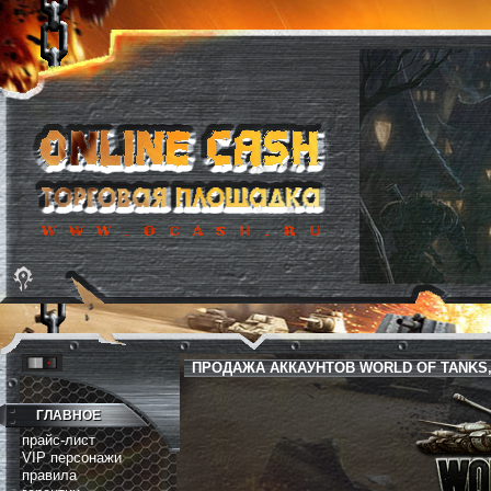
ПРОДАЖА АККАУНТОВ WORLD OF TANKS,
ГЛАВНОЕ
прайс-лист
VIP персонажи
правила