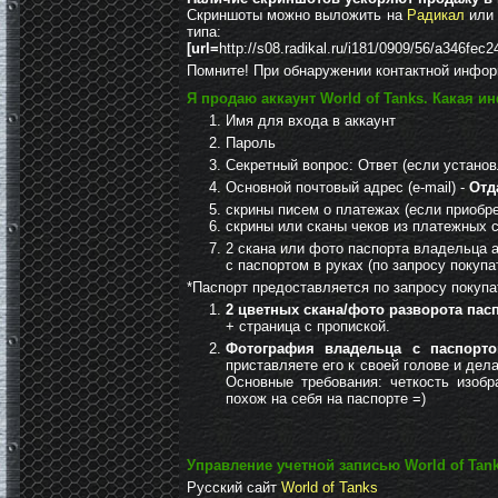
Скриншоты можно выложить на
Радикал
или 
типа:
[url=
http://s08.radikal.ru/i181/0909/56/a346fec2
Помните! При обнаружении контактной инфор
Я
продаю аккаунт World of Tanks
. Какая и
Имя для входа в аккаунт
Пароль
Секретный вопрос: Ответ (если установ
Основной почтовый адрес (e-mail) -
Отд
скрины писем о платежах (если приобр
скрины или сканы чеков из платежных 
2 скана или фото паспорта владельца а
с паспортом в руках (по запросу покупа
*Паспорт предоставляется по запросу покупа
2 цветных скана/фото разворота пас
+ страница с пропиской.
Фотография владельца с паспорт
приставляете его к своей голове и дел
Основные требования: четкость изоб
похож на себя на паспорте =)
Управление учетной записью World of Tan
Русский сайт
World of Tanks