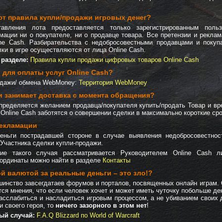
ют правила купли/продажи игровых денег?
тавления лота предоставляется только зарегистрированным поль
ации ни о покупателе, ни о продавце товара. Все претензии и рекла
ine Cash. Разбирательства с недобросовестными продавцами и покуп
ки в игре осуществляются от лица Online Cash.
 разделе:
Правила купли продажи цифровых товаров Online Cash
и для оплаты услуг Online Cash?
одажи/ обмена WebMoney:
Территория WebMoney
 занимает доставка с момента обращения?
ределяется желанием продавца/покупателя купить/продать Товар и в
Online Cash заботятся о совершении сделки в максимально короткие сро
рекламации
ньги пострадавшей стороне в случае выявления недобросовестнос
 Участника сделки купли-продажи.
ие такого случая рассматривается Руководителем Online Cash 
координаты можно найти в разделе
Контакты
й валютой за реальные деньги – это зло!?
ьшинство завсегдатаев форумов и порталов, посвященных онлайн играм. 
ся мнения, что если человек хочет и может иметь чуточку побольше ден
расслабиться и насладиться игровым процессом, а не убиванием своих 
и своего героя, то
ничего зазорного в этом нет
!
ый случай:
F.A.Q Blizzard по World of Warcraft