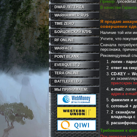
Пример:
/pricedetai
DWAR ЛЕГЕНДА
В качестве Гаранта
WARHAMMER RUS
Я
продаю аккаунт
TIME ZERO
совершении сде
БОЙЦОВСКИЙ КЛУБ
Наличие той или и
Учтите, что покупа
RF ONLINE
Сначала потребуют
WARFACE
персонажа, причин
Рекомендуемый спи
POINT BLANK
логин - паро
EVERQUEST 2
ответ на се
TERA ONLINE
CD-KEY
=
Wo
из экземпляр
BATTLEFIELD 3
принтскрин п
e-mail:
логин 
МЫ ПРИНИМАЕМ:
адреса e-mail
фамилия и и
сотовый + д
2 скана(или
владельца с
расшифровыва
Требования к фот
При передачи скан