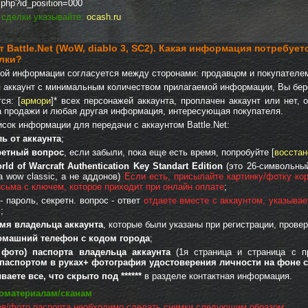
l.php?id_position=000
 сделки указывайте:
ocash.ru
 Battle.Net (WoW, diablo 3, SC2)
. Какая информация потребуетс
лки?
ной информации согласуется между сторонами: продавцом и покупателе
я аккаунт с минимальным количеством прилагаемой информации, Вы бере
ся: [
армори
]* всех персонажей аккаунта, проплачен аккаунт или нет, 
а продажи и любая другая информация, интересующая покупателя.
сок информации для передачи с аккаунтом Battle.Net:
ль от аккаунта
;
кретный вопрос
, если забыли, пока еще есть время, попробуйте [
восстан
rld of Warcraft Authentication Key Standart Edition
(это 26-символьны
а wow classic, а не аддонов)
Если есть, присылайте картинку/фотку кор
исьма с ключем, которое приходит при онлайн оплате
;
- пароль, секретн. вопрос - ответ
отдаете вместе с аккаунтом, указыва
!
;
мя владельца аккаунта
, которые были указаны при регистрации, проверь
омашний телефон с кодом города
;
 фото) паспорта владельца аккаунта
(1я страница и страница с п
 паспортом в руках+ фотография удостоверения личности на фоне с
ете все, что скрыто под ******
в разделе контактная информация.
оматериалам/сканам
ов/фото паспорта необходимо сделать снимки следующим образом: