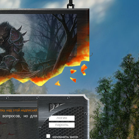
опку над этой надписью!
 вопросов, но для
логин
пароль
запомнить меня