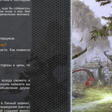
, куда Вы собираетесь
вом входе в игру, Вам
одинаковыми именами).
ставщиков.
ать?
исте. Как появится
стороны и цены, по
 всегда сможете в
Личном кабинете вы
объявления других
 в Личный кабинет,
тверждения (каптчу)
ой создания вверху