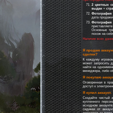
2 цветных с
выдан
+
стр
Фотография 
дата продаж
Фотография 
приставляете
Основные тре
похож на себя
Наличие всех данн
Я
продаю аккаун
сделки?
К каждуму игровом
может запросить д
найти на одноимен
менеджера, либо об
Я
покупаю аккау
Оговоренная в пра
доступ к электронно
Я
купил аккаунт
.
Создайте чистый 
купленного персон
исходном аккаунте
сидикеи от аккаун
останется за вами,