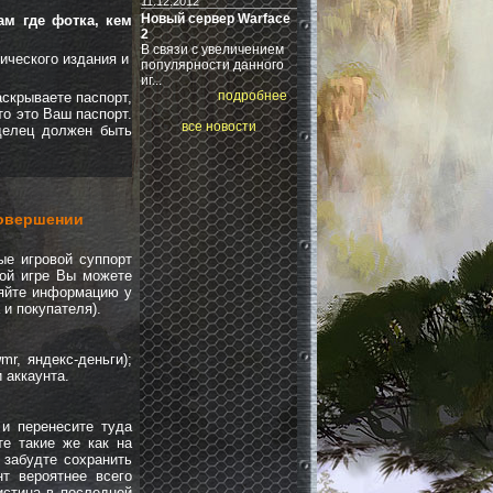
11.12.2012
Новый сервер Warface
ам где фотка, кем
2
В связи с увеличением
ического издания и
популярности данного
иг...
подробнее
аскрываете паспорт,
то это Ваш паспорт.
все новости
аделец должен быть
совершении
ые игровой суппорт
ной игре Вы можете
няйте информацию у
и покупателя).
r, яндекс-деньги);
 аккаунта.
и перенесите туда
те такие же как на
 забудте сохранить
нт вероятнее всего
 истина в последней