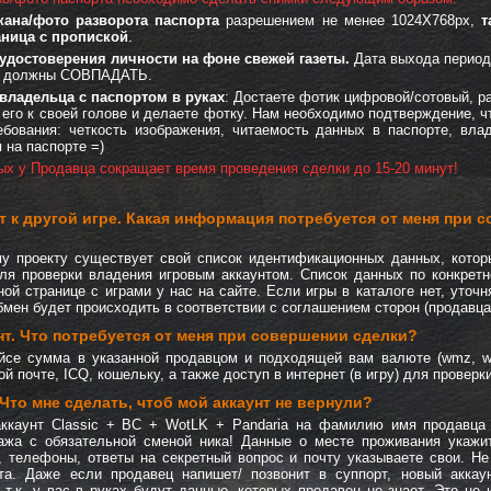
кана/фото разворота паспорта
разрешением не менее 1024X768px,
т
аница с пропиской
.
удостоверения личности на фоне свежей газеты.
Дата выхода период
и должны СОВПАДАТЬ.
владельца с паспортом в руках
: Достаете фотик цифровой/сотовый, р
 его к своей голове и делаете фотку. Нам необходимо подтверждение, ч
бования: четкость изображения, читаемость данных в паспорте, вл
 на паспорте =)
ых у Продавца сокращает время проведения сделки до 15-20 минут!
т к другой игре
. Какая информация потребуется от меня при 
у проекту существует свой список идентификационных данных, котор
ля проверки владения игровым аккаунтом. Список данных по конкрет
ной странице с играми у нас на сайте. Если игры в каталоге нет, уточ
мен будет происходить в соответствии с соглашением сторон (продавца 
нт
. Что потребуется от меня при совершении сделки?
йсе сумма в указанной продавцом и подходящей вам валюте (wmz, wm
й почте, ICQ, кошельку, а также доступ в интернет (в игру) для проверки
 Что мне сделать, чтоб мой аккаунт не вернули?
аккаунт Classic + BC + WotLK + Pandaria на фамилию имя продавца 
ажа с обязательной сменой ника! Данные о месте проживания укажи
, телефоны, ответы на секретный вопрос и почту указываете свои. Не
та. Даже если продавец напишет/ позвонит в суппорт, новый аккау
 т.к. у вас в руках будут данные, которых продавец не знает. Это не