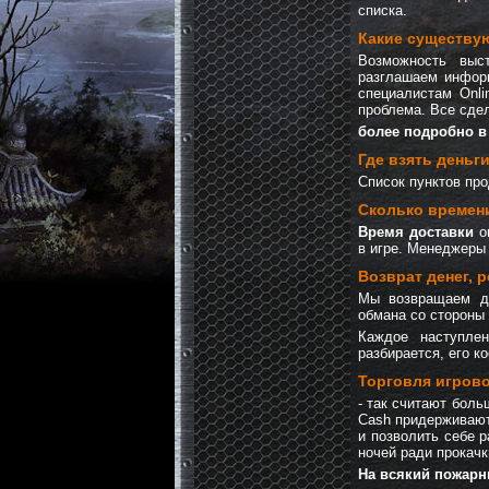
списка.
Какие существу
Возможность выс
разглашаем информ
специалистам Onl
проблема. Все сдел
более подробно в
Где взять деньг
Список пунктов пр
Сколько времени
Время доставки
оп
в игре. Менеджеры 
Возврат денег, 
Мы возвращаем де
обмана со стороны
Каждое наступлен
разбирается, его 
Торговля игрово
- так считают бол
Cash придерживают
и позволить себе 
ночей ради прокачк
На всякий пожарн