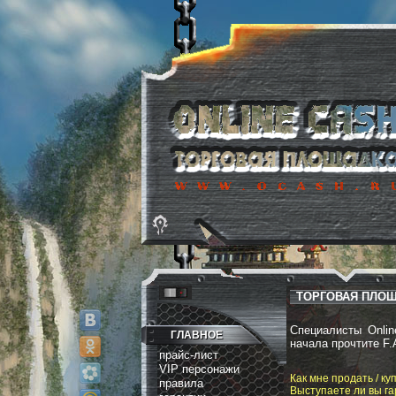
ТОРГОВАЯ ПЛОЩА
Специалисты Onli
ГЛАВНОЕ
начала прочтите F.
прайс-лист
VIP персонажи
Как мне продать / ку
правила
Выступаете ли вы га