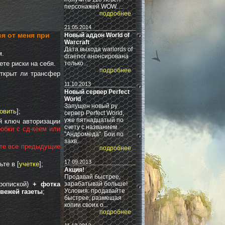
персонажей WOW. ...
подробнее
21.05.2014
я от меня при
Новый аддон World of
Warcraft
Дата выхода warlords of
м.
draenor анонсирована
те риски на себя.
только...
подробнее
открыт ли трансфер
11.10.2013
Новый сервер Perfect
World
Запущен новый ру
овить
];
сервер Perfect World,
уже пятнадцатый по
й ключ авторизации
счету с названием
обки с сд-кеем или
"Андромеда". Бои по
захв...
ете все предыдущие
подробнее
17.09.2013
те в [
учетке
];
Акция!
Продавай быстрее,
ропиской)
+ фотка
зарабатывай больше!
Условия: продавайте
вежей газеты
;
быстрее, размещая
копии своиx о...
подробнее