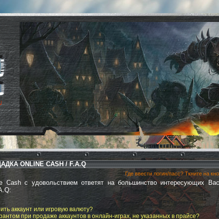
ДКА ONLINE CASH / F.A.Q
Где ввести логин/пасс? Ткните на кн
ne Cash с удовольствием ответят на большинство интересующих Вас
A.Q:
пить аккаунт или игровую валюту?
рантом при продаже аккаунтов в онлайн-играх, не указанных в прайсе?