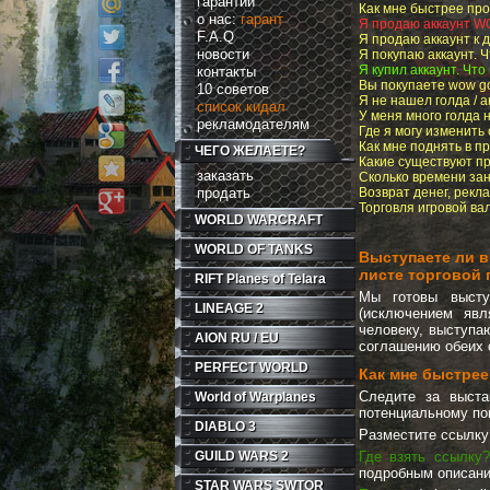
гарантии
Как мне быстрее про
о нас:
гарант
Я продаю аккаунт W
F.A.Q
Я продаю аккаунт к 
новости
Я покупаю аккаунт. 
Я купил аккаунт. Что
контакты
Вы покупаете wow go
10 советов
Я не нашел голда / 
список кидал
У меня много голда 
рекламодателям
Где я могу изменить
Как мне поднять в п
ЧЕГО ЖЕЛАЕТЕ?
Какие существуют пр
заказать
Сколько времени за
продать
Возврат денег, рекл
Торговля игровой ва
WORLD WARCRAFT
WORLD OF TANKS
Выступаете ли в
листе торговой
RIFT
Planes of Telara
Мы готовы высту
LINEAGE 2
(исключением явл
человеку, выступа
AION RU / EU
соглашению обеих с
PERFECT WORLD
Как мне быстрее
Cледите за выста
World of Warplanes
потенциальному по
DIABLO 3
Разместите ссылку
GUILD WARS 2
Где взять ссылку?
подробным описание
STAR WARS SWTOR