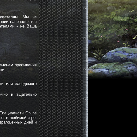
зователям. Мы не
мации направляются
ателями - не Ваша
ременем пребывания
ки.
ти или заведомого
лично и тщательно
Специалисты Online
ег в любимой игре,
драгоценных дней и