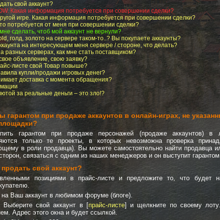
дать свой аккаунт?
OW. Какая информация потребуется при совершении сделки?
другой игре. Какая информация потребуется при совершении сделки?
Что потребуется от меня при совершении сделки?
 мне сделать, чтоб мой аккаунт не вернули?
ld, голд, золото на сервере таком-то..? Вы покупаете аккаунты?
аккаунта на интересующем меня сервере / стороне, что делать?
на разных серверах, как мне стать поставщиком?
 свое объявление, свою заявку?
райс-листе свой Товар повыше?
авила купли/продажи игровых денег?
нимает доставка с момента обращения?
амации
лютой за реальные деньги – это зло!?
ы гарантом при продаже аккаунтов в онлайн-играх, не указанн
 площадки?
пить гарантом при продаже персонажей (продаже аккаунтов) в л
яются только те проекты, в которых невозможна проверка принад
ющему в роли продавца). Вы можете самостоятельно найти продавца ил
торон, связаться с одним из наших менеджеров и он выступит гарантом
 продать свой аккаунт?
вленными позициями в прайс-листе и предложите то, что будет н
купателю.
 на Ваш аккаунт в любимом форуме (блоге).
Выберите свой аккаунт в [
прайс-листе
] и щелкните по своему лоту
м. Адрес этого окна и будет ссылкой.