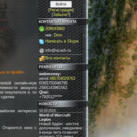
[
Регистрация
]
[
Забыли?
]
КОНТАКТЫ ГАРАНТА
208643960
ник:
Dron
Написать в Skype
info@ocash.ru
Все контакты
РЕКВИЗИТЫ
ых в прайс-
webmoney:
wmid
485704029763
юбой онлайн-игре
R365750048795
лежности аккаунта
Z665143981562
и покупателя и, по
Qiwi:
 сделки.
+792012*****
НОВОСТИ
аиболее интересно
16.03.2016
World of Warcraft:
Legion
Новый Аддон - шестое
. Откроется окно с
дополнение, ожидаемое
в конце лета позволит
получить 110 левел