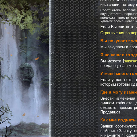
инстанции, потому 
Совет: чтобы бесплат
осуществлять перенос
предложат ввести нов
Удалите временного 1-
Если Вы считаете ч
Ограничения по пе
Вы покупаете wow
Мы закупаем и про
Я не нашел голд
Вы можете [
заказа
продавец, наш мен
У меня много го
Если у вас есть г
которым готовы сда
Где я могу изме
Внести изменения
личном кабинете, 
сможете просмотр
Продавцов.
Как мне поднять
Заявки сортируютс
выберите Заявку, к
и нажмите "Поднят