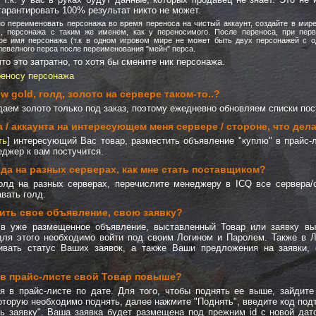
гарантировать 100% результат никто не может.
но переименовать персонажа во время переноса на чистый аккаунт, создайте в мире
, персонажа с таким же именем, как у переносимого. После переноса, при пер
ое имя персонажа (т.к в одном игровом мире не может быть двух персонажей с 
левелного перса после переименования "мейн" перса.
то это затратно, то хотя бы смените ник персонажа.
реносу персонажа
 gold, голд, золото на сервере таком-то..?
даем золото только под заказ, поэтому ежедневно обновляем списки по
а / аккаунта на интересующем меня сервере / стороне, что дел
ть
] интересующий Вас товар, разместить объявление "куплю" в прайс-л
еджер к вам постучится.
лда на разных серверах, как мне стать поставщиком?
олд на разных серверах, перечислите менеджеру в ICQ все сервера/
вать голд.
нить свое объявление, свою заявку?
 в уже размещенное объявление, выставленный Товар или заявку вы
для этого необходимо войти под своим Логином и Паролем. Также в 
ивать статус Ваших заявок, а также Ваши предложения на заявки, 
 в прайс-листе свой Товар повыше?
я в прайс-листе по дате. Для того, чтобы поднять ее выше, зайдите
оторую необходимо поднять, далее нажмите "Поднять", введите код под
ь заявку". Ваша заявка будет размещена под прежним id с новой дат