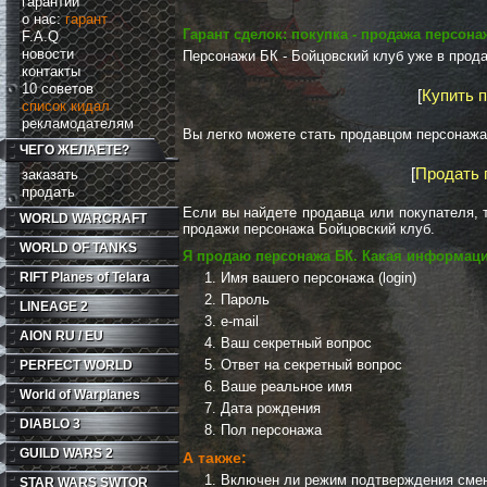
гарантии
о нас:
гарант
Гарант сделок: покупка - продажа персон
F.A.Q
новости
Персонажи БК - Бойцовский клуб уже в прод
контакты
10 советов
[
Купить 
список кидал
рекламодателям
Вы легко можете стать продавцом персонажа
ЧЕГО ЖЕЛАЕТЕ?
[
Продать 
заказать
продать
Если вы найдете продавца или покупателя, т
WORLD WARCRAFT
продажи персонажа Бойцовский клуб.
WORLD OF TANKS
Я
продаю персонажа БК
. Какая информац
RIFT
Planes of Telara
Имя вашего персонажа (login)
Пароль
LINEAGE 2
e-mail
AION RU / EU
Ваш секретный вопрос
Ответ на секретный вопрос
PERFECT WORLD
Ваше реальное имя
World of Warplanes
Дата рождения
DIABLO 3
Пол персонажа
GUILD WARS 2
А также:
Включен ли режим подтверждения смены
STAR WARS SWTOR