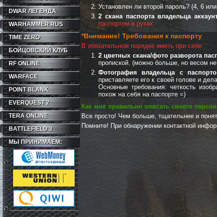
Установлен ли второй пароль? (4, 6 или
DWAR ЛЕГЕНДА
2 скана паспорта владельца аккаунт
паспортом в руках;
WARHAMMER RUS
*Внимание! Требования к паспорту
TIME ZERO
В обязательном порядке иметь при себе:
БОЙЦОВСКИЙ КЛУБ
2 цветных скана/фото разворота пас
пропиской. (можно больше, но весом не
RF ONLINE
Фотография владельца с паспорт
WARFACE
приставляете его к своей голове и дел
Основные требования: четкость изоб
POINT BLANK
похож на себя на паспорте =)
EVERQUEST 2
Как мне правильно описать своего персон
TERA ONLINE
Все просто! Чем больше, тщательнее и понят
Помните! При обнаружении контактной информ
BATTLEFIELD 3
МЫ ПРИНИМАЕМ: