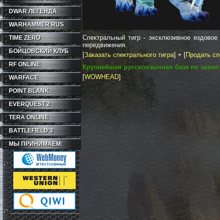
DWAR ЛЕГЕНДА
WARHAMMER RUS
Спектральный тигр - эксклюзивное ездовое 
TIME ZERO
передвижения.
БОЙЦОВСКИЙ КЛУБ
[
Заказать спектрального тигра
] + [
Продать сп
RF ONLINE
Крупнейшая русскоязычная база по экви
[
WOWHEAD
]
WARFACE
POINT BLANK
EVERQUEST 2
TERA ONLINE
BATTLEFIELD 3
МЫ ПРИНИМАЕМ: