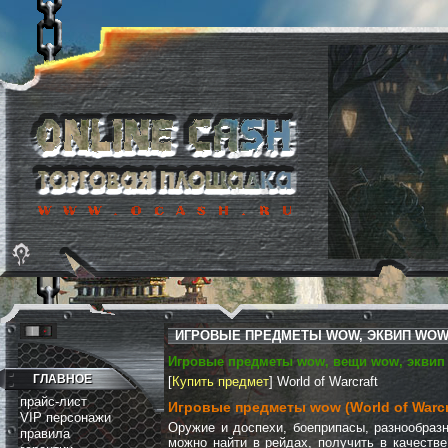
ИГРОВЫЕ ПРЕДМЕТЫ WOW, ЭКВИП WOW,
Игровые предметы wow, вещи wow, эквип w
ГЛАВНОЕ
[
Купить предмет
] World of Warcraft
прайс-лист
Игровые предметы wow (World of Warcr
VIP персонажи
Оружие и доспехи, боеприпасы, разнообразн
правила
можно найти в рейдах, получить в качестве