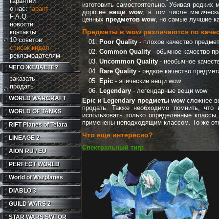
гарантии
изготовить самостоятельно. Убивая редких 
о нас:
гарант
дорогие
вещи wow
, в том числе магическ
F.A.Q
ценных
предметов wow
, но самые лучшие к
новости
Предметы в
wow
различаются по качес
контакты
10 советов
Poor Quality
- плохое качество предме
список кидал
Common Quality
- обычное качество п
рекламодателям
Uncommon Quality
- необычное качест
ЧЕГО ЖЕЛАЕТЕ?
Rare Quality
- редкое качество предме
заказать
Epic
- эпические вещи wow
продать
Legendary
- легендарные вещи wow
WORLD WARCRAFT
Epic
и
Legendary
предметы wow
сложнее вс
продать. Также необходимо помнить, что 
WORLD OF TANKS
использовать только определенные классы
применены неподходящим классом. То же от
RIFT
Planes of Telara
Что еще интересно?
LINEAGE 2
Спектральный тигр
AION RU / EU
PERFECT WORLD
World of Warplanes
DIABLO 3
GUILD WARS 2
STAR WARS SWTOR