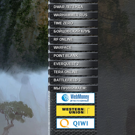
DWAR ЛЕГЕНДА
WARHAMMER RUS
TIME ZERO
БОЙЦОВСКИЙ КЛУБ
RF ONLINE
WARFACE
POINT BLANK
EVERQUEST 2
TERA ONLINE
BATTLEFIELD 3
МЫ ПРИНИМАЕМ: