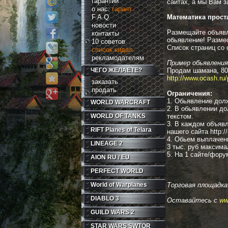
гарантии
сайтах, а мы Вам з
о нас:
гарант
F.A.Q
Математика проста
новости
Размещайте объявл
контакты
обьявление! Размес
10 советов
Список страниц со
список кидал
рекламодателям
Пример обьявления
ЧЕГО ЖЕЛАЕТЕ?
Продам шамана, 80
http://www.ocash.ru/
заказать
продать
Ограничения:
1. Обьявление долж
WORLD WARCRAFT
2. В обьявлении до
WORLD OF TANKS
текстом.
3. В каждом объявл
RIFT
Planes of Telara
нашего сайта http://
4. Обьем выплачен
LINEAGE 2
3 тыс. руб максима
5. На 1 сайте/фору
AION RU / EU
PERFECT WORLD
World of Warplanes
Торговая площадка
DIABLO 3
Оставайтесь с
ww
GUILD WARS 2
STAR WARS SWTOR