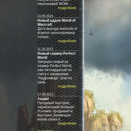
персонажей WOW. ...
подробнее
21.05.2014
Новый аддон World of
Warcraft
Дата выхода warlords of
draenor анонсирована
только...
подробнее
11.10.2013
Новый сервер Perfect
World
Запущен новый ру
сервер Perfect World,
уже пятнадцатый по
счету с названием
"Андромеда". Бои по
захв...
подробнее
17.09.2013
Акция!
Продавай быстрее,
зарабатывай больше!
Условия: продавайте
быстрее, размещая
копии своиx о...
подробнее