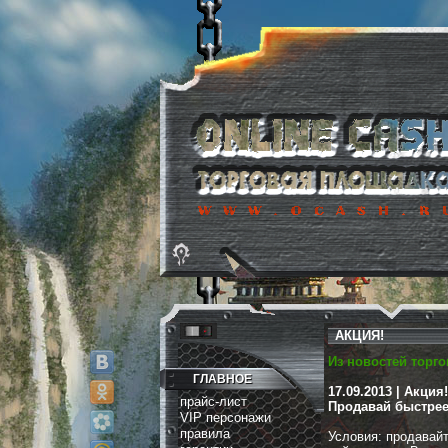
АКЦИЯ!
Из новостей торго
ГЛАВНОЕ
17.09.2013 | Акция!
прайс-лист
Продавай быстрее
VIP персонажи
правила
Условия: продавай