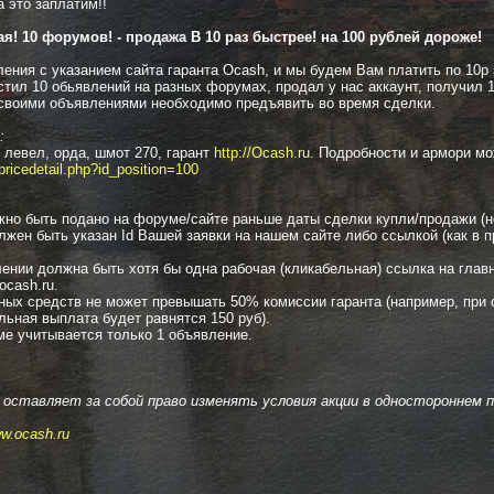
а это заплатим!!
я! 10 форумов! - продажа В 10 раз быстрее! на 100 рублей дороже!
ения с указанием сайта гаранта Ocash, и мы будем Вам платить по 10р 
тил 10 обьявлений на разных форумах, продал у нас аккаунт, получил 
 своими объявлениями необходимо предъявить во время сделки.
:
 левел, орда, шмот 270, гарант
http://Ocash.ru
. Подробности и армори мо
pricedetail.php?id_position=100
но быть подано на форуме/сайте раньше даты сделки купли/продажи (не
лжен быть указан Id Вашей заявки на нашем сайте либо ссылкой (как в 
ении должна быть хотя бы одна рабочая (кликабельная) ссылка на глав
ocash.ru.
ных средств не может превышать 50% комиссии гаранта (например, при 
льная выплата будет равнятся 150 руб).
ме учитывается только 1 объявление.
 оставляет за собой право изменять условия акции в одностороннем п
w.ocash.ru