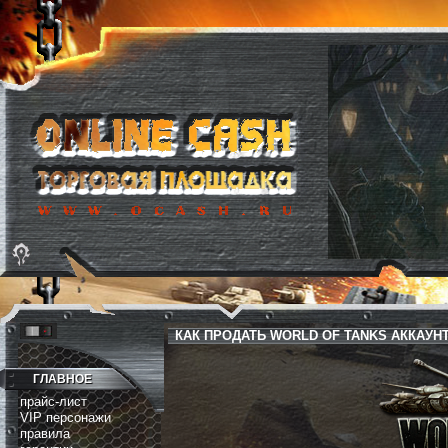
КАК ПРОДАТЬ WORLD OF TANKS АККАУН
ГЛАВНОЕ
прайс-лист
VIP персонажи
правила