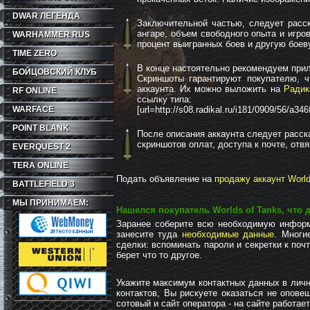
DWAR ЛЕГЕНДА
Заключительной частью, следует расск
ангаре, объем свободного опыта и игро
WARHAMMER RUS
процент выигранных боев и другую боев
TIME ZERO
В конце настоятельно рекомендуем прил
БОЙЦОВСКИЙ КЛУБ
Скриншоты гарантируют покупателю, 
аккаунта. Их можно выложить на
Радик
RF ONLINE
ссылку типа:
WARFACE
[url=http://s08.radikal.ru/i181/0909/56/a34
POINT BLANK
После описания аккаунта следует расск
скриншотов оплат, доступа к почте, отв
EVERQUEST 2
TERA ONLINE
Подать объявление на
продажу аккаунт World
BATTLEFIELD 3
МЫ ПРИНИМАЕМ:
Нашелся покупатель Worlds of Tanks, что 
Заранее соберите всю необходимую информ
занесите туда
необходимые данные
. Многи
сделки: вспоминать пароли и секретки к поч
берет что то другое.
Укажите максимум контактных данных в личн
контактов, Вы рискуете оказаться не опов
сотовый и сайт оператора - на сайте работа