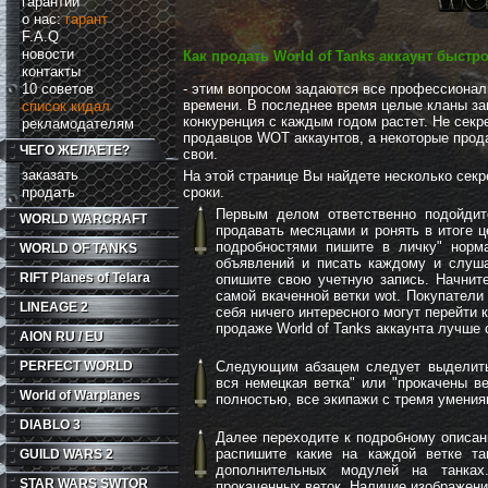
гарантии
о нас:
гарант
F.A.Q
новости
Как продать World of Tanks аккаунт быстр
контакты
10 советов
- этим вопросом задаются все профессиона
времени. В последнее время целые кланы зан
список кидал
конкуренция с каждым годом растет. Не секре
рекламодателям
продавцов WOT аккаунтов, а некоторые прода
ЧЕГО ЖЕЛАЕТЕ?
свои.
заказать
На этой странице Вы найдете несколько секр
продать
сроки.
Первым делом ответственно подойдите
WORLD WARCRAFT
продавать месяцами и ронять в итоге ц
подробностями пишите в личку" норм
WORLD OF TANKS
объявлений и писать каждому и слушат
RIFT
Planes of Telara
опишите свою учетную запись. Начните
самой вкаченной ветки wot. Покупатели
LINEAGE 2
себя ничего интересного могут перейти
продаже World of Tanks аккаунта лучше 
AION RU / EU
PERFECT WORLD
Следующим абзацем следует выделить 
вся немецкая ветка" или "прокачены в
World of Warplanes
полностью, все экипажи с тремя умениями
DIABLO 3
Далее переходите к подробному описан
распишите какие на каждой ветке та
GUILD WARS 2
дополнительных модулей на танках
STAR WARS SWTOR
прокаченных веток. Наличие изображени