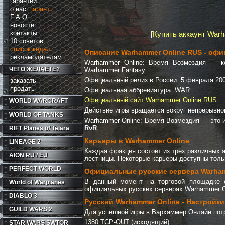
гарантии
о нас:
гарант
F.A.Q
новости
контакты
[
Купить аккаунт War
10 советов
список кидал
Описание Warhammer Online RUS - оф
рекламодателям
Warhammer Online: Время Возмездия — к
ЧЕГО ЖЕЛАЕТЕ?
Warhammer Fantasy.
Официальный релиз в России: 5 февраля 200
заказать
продать
Официальная аббревиатура: WAR
Официальный сайт Warhammer Online RUS
WORLD WARCRAFT
Действие игры вращается вокруг непрерывно
WORLD OF TANKS
Warhammer Online: Время Возмездия — это иг
RvR
RIFT
Planes of Telara
Карьеры в Warhammer Online
LINEAGE 2
Каждая фракция состоит из трёх различных 
AION RU / EU
лестницы. Некоторые карьеры доступны толь
PERFECT WORLD
Официальные русские сервера Warham
В данный момент на торговой площадке 
World of Warplanes
официальных русских серверах Warhammer Onlin
DIABLO 3
Русский Warhammer Online - Настройк
GUILD WARS 2
Для успешной игры в Вархаммер Онлайн потр
1380 TCP-OUT (исходящий)
STAR WARS SWTOR