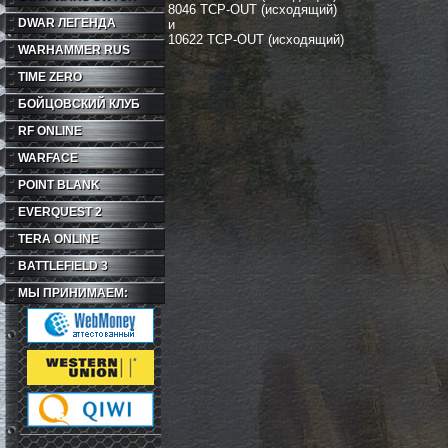
8046 TCP-OUT (исходящий)
DWAR ЛЕГЕНДА
и
10622 TCP-OUT (исходящий)
WARHAMMER RUS
TIME ZERO
БОЙЦОВСКИЙ КЛУБ
RF ONLINE
WARFACE
POINT BLANK
EVERQUEST 2
TERA ONLINE
BATTLEFIELD 3
МЫ ПРИНИМАЕМ: